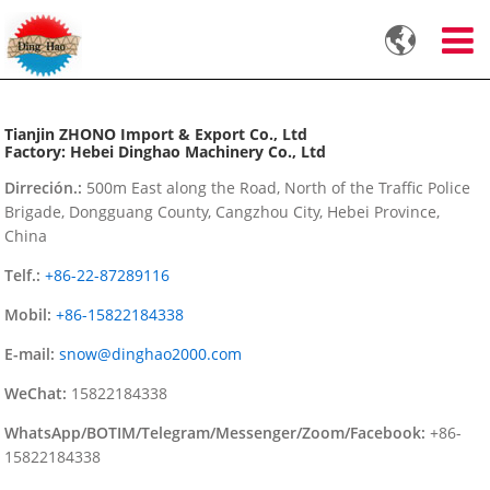

Tianjin ZHONO Import & Export Co., Ltd
Factory: Hebei Dinghao Machinery Co., Ltd
Dirreción.:
500m East along the Road, North of the Traffic Police
Brigade, Dongguang County, Cangzhou City, Hebei Province,
China
Telf.:
+86-22-87289116
Mobil:
+86-15822184338
E-mail:
snow@dinghao2000.com
WeChat:
15822184338
WhatsApp/BOTIM/Telegram/Messenger/Zoom/Facebook:
+86-
15822184338