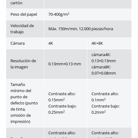
cartón
2
Peso del papel
70-400g/m
Velocidad de
Máx. 150m/min, 12.000 piezas/hora
trabajo
Cámara
4K
4K+8K
cámara4K:
Resolución de
0.13×0.13mm
0.13mm×0.13 mm
la imagen
cámara8K:
0.07×0.08mm
Tamaño
mínimo del
Contraste alto:
Contraste alto:
punto de
2
2
0.15mm
0.1mm
defecto (punto
Contraste bajo:
Contraste bajo:
de tinta,
2
2
0.25mm
0.2mm
omisión de
impresión)
Contraste alto:
Contraste alto: