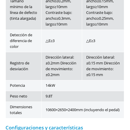
Tamaño
ancho≥0.2mm,
ancho≥0.15mm,
mínimo de la
largo≥10mm
largo≥10mm
línea de defecto
Contraste bajo:
Contraste bajo:
(tinta alargada)
ancho≥0.3mm,
ancho≥0.25mm,
largo≥10mm
largo≥10mm
Detección de
diferencia de
△E≥3
△E≥3
color
Dirección lateral:
Dirección lateral:
Registro de
±0.2mm Dirección
±0.15 mm Dirección
desviación
de movimiento:
de movimiento:
±0.2mm
±0.15 mm
Potencia
14kW
Peso neto
9.8T
Dimensiones
10600×2650×2400mm (incluyendo el pedal)
totales
Configuraciones y características