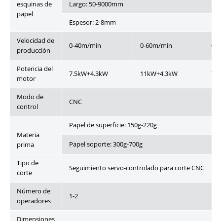
esquinas de
Largo: 50-9000mm
papel
Espesor: 2-8mm
Velocidad de
0-40m/min
0-60m/min
0-
producción
Potencia del
7.5kW+4.3kW
11kW+4.3kW
7.
motor
Modo de
CNC
control
Papel de superficie: 150g-220g
Materia
Papel soporte: 300g-700g
prima
Tipo de
Seguimiento servo-controlado para corte CNC
corte
Número de
1-2
operadores
Dimensiones