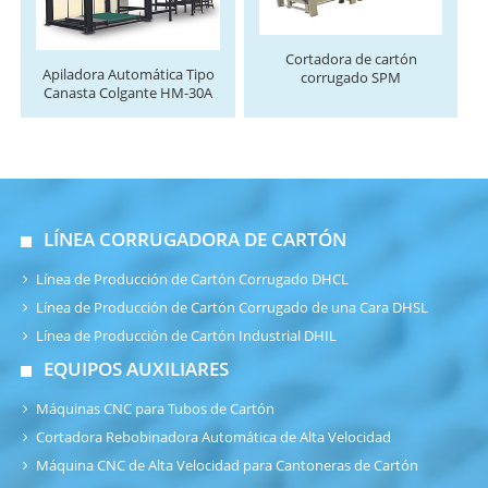
Cortadora de cartón
Apiladora Automática Tipo
corrugado SPM
Canasta Colgante HM-30A
LÍNEA CORRUGADORA DE CARTÓN
Línea de Producción de Cartón Corrugado DHCL
Línea de Producción de Cartón Corrugado de una Cara DHSL
Línea de Producción de Cartón Industrial DHIL
EQUIPOS AUXILIARES
Máquinas CNC para Tubos de Cartón
Cortadora Rebobinadora Automática de Alta Velocidad
Máquina CNC de Alta Velocidad para Cantoneras de Cartón