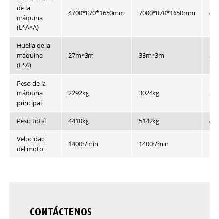
de la
4700*870*1650mm
7000*870*1650mm
47
máquina
(L*A*A)
Huella de la
máquina
27m*3m
33m*3m
27
(L*A)
Peso de la
máquina
2292kg
3024kg
22
principal
Peso total
4410kg
5142kg
46
Velocidad
1400r/min
1400r/min
14
del motor
CONTÁCTENOS