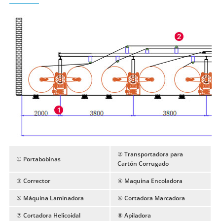
② Transportadora para
① Portabobinas
Cartón Corrugado
③ Corrector
④ Maquina Encoladora
⑤ Máquina Laminadora
⑥ Cortadora Marcadora
⑦ Cortadora Helicoidal
⑧ Apiladora