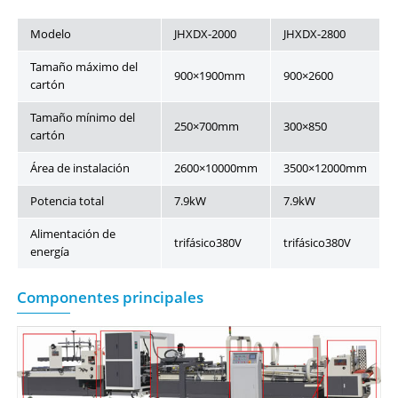
Modelo
JHXDX-2000
JHXDX-2800
Tamaño máximo del
900×1900mm
900×2600
cartón
Tamaño mínimo del
250×700mm
300×850
cartón
Área de instalación
2600×10000mm
3500×12000mm
Potencia total
7.9kW
7.9kW
Alimentación de
trifásico380V
trifásico380V
energía
Componentes principales